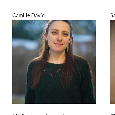
Camille David
S
Image
Im