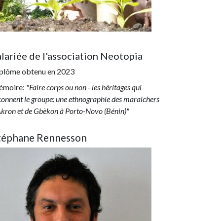
alariée de l'association Neotopia
plôme obtenu en
2023
moire:
"Faire corps ou non - les héritages qui
çonnent le groupe: une ethnographie des maraichers
Akron et de Gbèkon à Porto-Novo (Bénin)"
téphane Rennesson
age