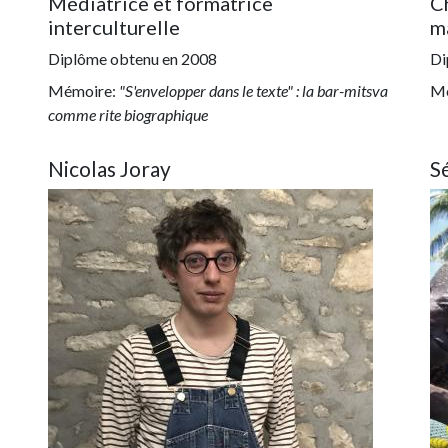
Médiatrice et formatrice
C
interculturelle
m
Diplôme obtenu en
2008
Di
Mémoire:
"S'envelopper dans le texte" : la bar-mitsva
Mé
comme rite biographique
Nicolas Joray
S
Image
Im