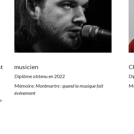
nt
musicien
C
Diplôme obtenu en
2022
Di
Mémoire:
Montmartre : quand la musique fait
Mé
événement
o-