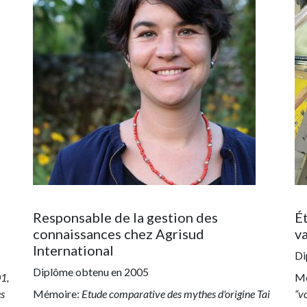
Responsable de la gestion des
É
connaissances chez Agrisud
v
International
Di
Diplôme obtenu en
2005
01,
Mé
es
Mémoire:
Etude comparative des mythes d'origine Tai
“v