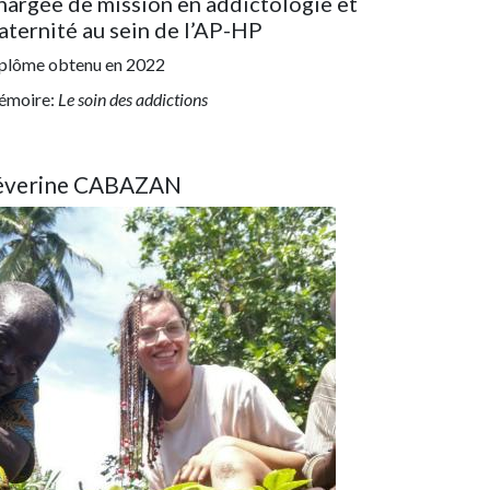
hargée de mission en addictologie et
aternité au sein de l’AP-HP
plôme obtenu en
2022
moire:
Le soin des addictions
éverine CABAZAN
age